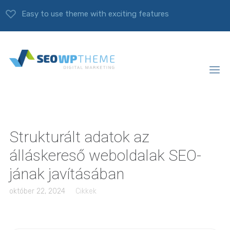
Easy to use theme with exciting features
Strukturált adatok az
álláskereső weboldalak SEO-
jának javításában
október 22, 2024
Cikkek