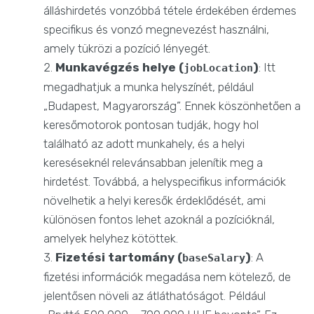
álláshirdetés vonzóbbá tétele érdekében érdemes
specifikus és vonzó megnevezést használni,
amely tükrözi a pozíció lényegét.
Munkavégzés helye (
)
: Itt
jobLocation
megadhatjuk a munka helyszínét, például
„Budapest, Magyarország”. Ennek köszönhetően a
keresőmotorok pontosan tudják, hogy hol
található az adott munkahely, és a helyi
kereséseknél relevánsabban jelenítik meg a
hirdetést. Továbbá, a helyspecifikus információk
növelhetik a helyi keresők érdeklődését, ami
különösen fontos lehet azoknál a pozícióknál,
amelyek helyhez kötöttek.
Fizetési tartomány (
)
: A
baseSalary
fizetési információk megadása nem kötelező, de
jelentősen növeli az átláthatóságot. Például