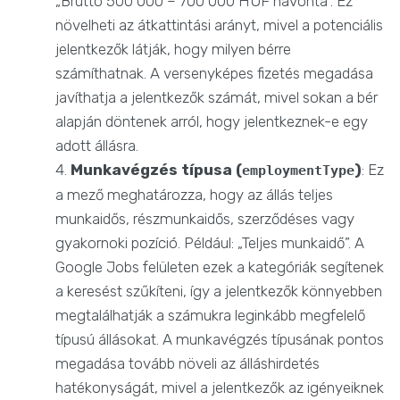
„Bruttó 500 000 – 700 000 HUF havonta”. Ez
növelheti az átkattintási arányt, mivel a potenciális
jelentkezők látják, hogy milyen bérre
számíthatnak. A versenyképes fizetés megadása
javíthatja a jelentkezők számát, mivel sokan a bér
alapján döntenek arról, hogy jelentkeznek-e egy
adott állásra.
Munkavégzés típusa (
)
: Ez
employmentType
a mező meghatározza, hogy az állás teljes
munkaidős, részmunkaidős, szerződéses vagy
gyakornoki pozíció. Például: „Teljes munkaidő”. A
Google Jobs felületen ezek a kategóriák segítenek
a keresést szűkíteni, így a jelentkezők könnyebben
megtalálhatják a számukra leginkább megfelelő
típusú állásokat. A munkavégzés típusának pontos
megadása tovább növeli az álláshirdetés
hatékonyságát, mivel a jelentkezők az igényeiknek