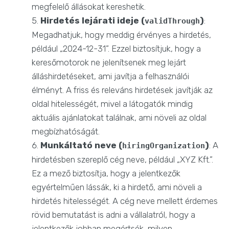
megfelelő állásokat kereshetik.
Hirdetés lejárati ideje (
)
:
validThrough
Megadhatjuk, hogy meddig érvényes a hirdetés,
például „2024-12-31”. Ezzel biztosítjuk, hogy a
keresőmotorok ne jelenítsenek meg lejárt
álláshirdetéseket, ami javítja a felhasználói
élményt. A friss és releváns hirdetések javítják az
oldal hitelességét, mivel a látogatók mindig
aktuális ajánlatokat találnak, ami növeli az oldal
megbízhatóságát.
Munkáltató neve (
)
: A
hiringOrganization
hirdetésben szereplő cég neve, például „XYZ Kft.”.
Ez a mező biztosítja, hogy a jelentkezők
egyértelműen lássák, ki a hirdető, ami növeli a
hirdetés hitelességét. A cég neve mellett érdemes
rövid bemutatást is adni a vállalatról, hogy a
jelentkezők jobban megértsék, milyen