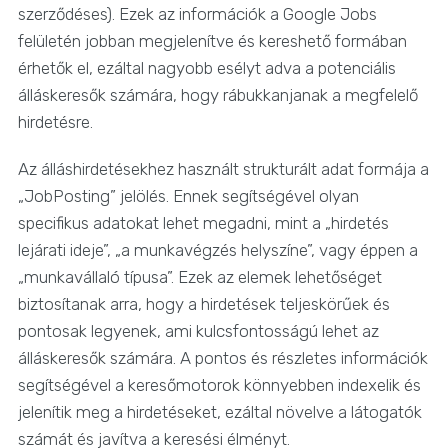
szerződéses). Ezek az információk a Google Jobs
felületén jobban megjelenítve és kereshető formában
érhetők el, ezáltal nagyobb esélyt adva a potenciális
álláskeresők számára, hogy rábukkanjanak a megfelelő
hirdetésre.
Az álláshirdetésekhez használt strukturált adat formája a
„JobPosting” jelölés. Ennek segítségével olyan
specifikus adatokat lehet megadni, mint a „hirdetés
lejárati ideje”, „a munkavégzés helyszíne”, vagy éppen a
„munkavállaló típusa”. Ezek az elemek lehetőséget
biztosítanak arra, hogy a hirdetések teljeskörűek és
pontosak legyenek, ami kulcsfontosságú lehet az
álláskeresők számára. A pontos és részletes információk
segítségével a keresőmotorok könnyebben indexelik és
jelenítik meg a hirdetéseket, ezáltal növelve a látogatók
számát és javítva a keresési élményt.