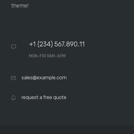
theme!
+1 (234) 567.890.11
MON–FRI 9AM–6PM
sales@example.com
request a free quote